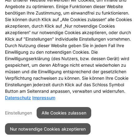
© Alle Rechte vorbehalten. Nachdruck – auch
Angebote zu optimieren. Einige Funktionen dieser Website
auszugsweise – ist nicht gestattet! Alle Angaben
benötigen Ihre Zustimmung, um einwandfrei zu funktionieren.
gelten, solange der Vorrat reicht. Druckfehler
Sie können durch Klick auf „Alle Cookies zulassen“ alle Cookies
vorbehalten. Alle Preise in Euro inkl. MwSt.
akzeptieren, durch Klick auf „Nur notwendige Cookies
4
BVP = niedrigster Gesamtpreis innerhalb der letzten
akzeptieren“ nur notwendige Cookies akzeptieren, oder durch
30 Tage vor der Preisermäßigung
Klick auf "Einstellungen" individuelle Einstellungen vornehmen.
5
Durch Nutzung dieser Website geben Sie in jedem Fall Ihre
Zu Risiken und Nebenwirkungen lesen Sie die
Einwilligung zu den notwendigen Cookies. Die
Packungsbeilage und fragen Sie Ihre Tierärztin, Ihren
Einwilligungserklärung (des Nutzers, bzw. dessen Gerät) wird
6
Tierarzt oder in Ihrer Apotheke.
Biozide vorsichtig
gespeichert, um deren Abfrage nicht erneut wiederholen zu
verwenden. Vor Gebrauch stets Etikett und
müssen und die Einwilligung entsprechend der gesetzlichen
Produktinformation lesen.
Verpflichtung nachweisen zu können. Sie können Ihre Cookie
Einstellungen jederzeit durch Klick auf das Schloss Symbol
Button am Seitenrand anpassen, verwalten und widerrufen.
Datenschutz
Impressum
Seitenübersicht
Kontakt
Impressum
Einstellungen
Alle Cookies zulassen
Datenschutz
Barrierefreiheit
Nur notwendige Cookies akzeptieren
© 2026 Kur Apotheke - Langelsheim