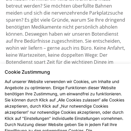
betreut werden? Sie möchten überfüllte Bahnen
meiden und sich die nervenzehrende Parkplatzsuche
sparen? Es gibt viele Gründe, warum Sie Ihre dringend
benötigten Medikamente nicht persönlich abholen
können. Deswegen haben wir unseren Botendienst
auf Ihre Bedürfnisse zugeschnitten. Sie entscheiden,
wohin wir liefern – gerne auch ins Büro. Keine Anfahrt,
keine Wartezeiten, keine doppelten Wege: Der
Botendienst spart Zeit für die wichtigen Dinge im
Leben. Bestellen Sie telefonisch oder nutzen Sie
Cookie Zustimmung
unsere Online-Vorbestellmöglichkeiten –
Auf unserer Website verwenden wir Cookies, um Inhalte und
pharmazeutische Beratung ist immer garantiert. Sie
Angebote zu optimieren. Einige Funktionen dieser Website
haben noch weitere Fragen? Unser LINDA
benötigen Ihre Zustimmung, um einwandfrei zu funktionieren.
Fachpersonal steht Ihnen jederzeit kompetent zur
Sie können durch Klick auf „Alle Cookies zulassen“ alle Cookies
Seite.
akzeptieren, durch Klick auf „Nur notwendige Cookies
akzeptieren“ nur notwendige Cookies akzeptieren, oder durch
Profitieren Sie von unserem lokalen Botendienst,
Klick auf "Einstellungen" individuelle Einstellungen vornehmen.
Durch Nutzung dieser Website geben Sie in jedem Fall Ihre
welchen wir in diesem Postleitzahlgebiet anbieten:
Einwilligung zu den notwendigen Cookies. Die